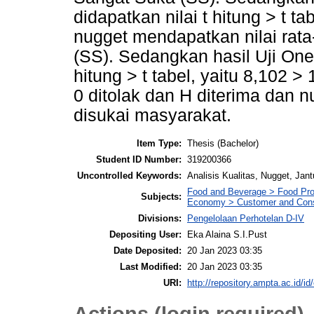
didapatkan nilai t hitung > t t
nugget mendapatkan nilai rata
(SS). Sedangkan hasil Uji One
hitung > t tabel, yaitu 8,102 
0 ditolak dan H diterima dan 
disukai masyarakat.
Item Type:
Thesis (Bachelor)
Student ID Number:
319200366
Uncontrolled Keywords:
Analisis Kualitas, Nugget, Ja
Food and Beverage > Food Pro
Subjects:
Economy > Customer and Cons
Divisions:
Pengelolaan Perhotelan D-IV
Depositing User:
Eka Alaina S.I.Pust
Date Deposited:
20 Jan 2023 03:35
Last Modified:
20 Jan 2023 03:35
URI:
http://repository.ampta.ac.id/id
Actions (login required)