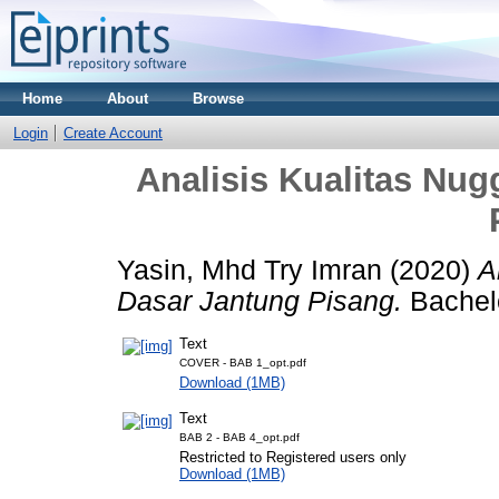
Home
About
Browse
Login
Create Account
Analisis Kualitas Nu
Yasin, Mhd Try Imran
(2020)
A
Dasar Jantung Pisang.
Bachel
Text
COVER - BAB 1_opt.pdf
Download (1MB)
Text
BAB 2 - BAB 4_opt.pdf
Restricted to Registered users only
Download (1MB)