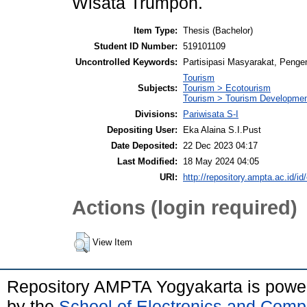
Wisata Trumpon.
Item Type:
Thesis (Bachelor)
Student ID Number:
519101109
Uncontrolled Keywords:
Partisipasi Masyarakat, Penge
Tourism
Subjects:
Tourism > Ecotourism
Tourism > Tourism Developme
Divisions:
Pariwisata S-I
Depositing User:
Eka Alaina S.I.Pust
Date Deposited:
22 Dec 2023 04:17
Last Modified:
18 May 2024 04:05
URI:
http://repository.ampta.ac.id/id
Actions (login required)
View Item
Repository AMPTA Yogyakarta is pow
by the
School of Electronics and Comp