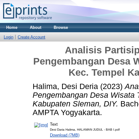
Home
About
Browse
Login
Create Account
Analisis Partis
Pengembangan Desa Wi
Kec. Tempel K
Halima, Desi Deria
(2023)
Ana
Pengembangan Desa Wisata Tr
Kabupaten Sleman, DIY.
Bache
AMPTA Yogyakarta.
Text
Desi Daria Halima, HALAMAN JUDUL - BAB I.pdf
Download (7MB)