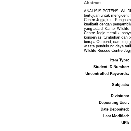
Abstract
ANALISIS POTENSI WILD
bertujuan untuk mengidentif
Centre Jogja,kec. Pengasih
kualitatif dengan pengambi
yang ada di Kantor Wildlife
Centre Jogja memiliki banya
konservasi tumbuhan dan pe
berupa:Outbond, camping gro
wisata pendukung daya tari
Wildlife Rescue Centre Jogj
Item Type:
Student ID Number:
Uncontrolled Keywords:
Subjects:
Divisions:
Depositing User:
Date Deposited:
Last Modified:
URI: