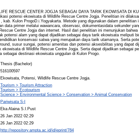
LIFE RESCUE CENTER JOGJA SEBAGAI DAYA TARIK EKOWISATA DI KULO
ikasi potensi ekowisata di Wildlife Rescue Centre Jogja. Penelitian ini dilaks
 , kab. Kulon ProgoD.i.Yogyakarta. Metode yang digunakan dalam penelitian i
lan data primer melalui wawancara, observasi, dokumentasidata sekunder yan
 Rescue Centre Jogja dan internet. Hasil dari penelitian ini menunjukan bahw
k potensi alam yang dapat dijadikan sebagai daya tarik ekowisata meliputi bi
ndidikan konservasi satwa yang merupakan daya tarik utamanya. Serta pote
und, susur sungai, potensi amenitas dan potensi aksesbilitas yang dapat dij
k ekowisata di Wildlife Rescue Centre Jogja. Serta dapat dijadikan sebagai 
a sebagai destinasi ekowisata unggulan di Kulon Progo.
Thesis (Bachelor)
516100597
Ekowisata, Potensi, Wildlife Rescue Centre Jogja.
Tourism > Tourism Attraction
Tourism > Ecotourism
Science > Environmental Science > Conservation > Animal Conservation
Pariwisata S-I
Eka Alaina S.I.Pust
26 Jan 2022 02:29
26 Jan 2022 02:29
http://repository.ampta.ac.id/id/eprint/784