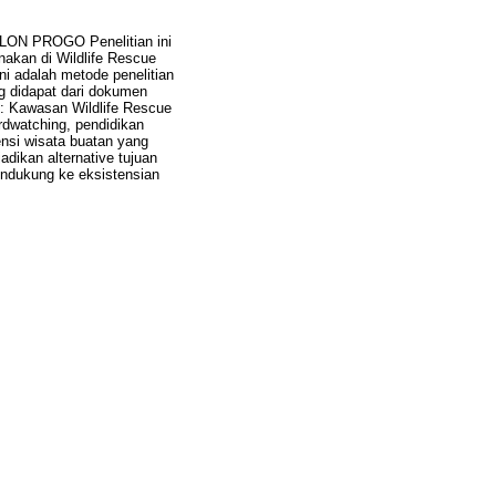
N PROGO Penelitian ini
anakan di Wildlife Rescue
ni adalah metode penelitian
g didapat dari dokumen
a : Kawasan Wildlife Rescue
rdwatching, pendidikan
nsi wisata buatan yang
adikan alternative tujuan
pendukung ke eksistensian