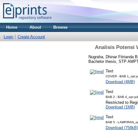
Home
About
Browse
Login
Create Account
Analisis Potensi 
Nugraha, Dhinar Fitrianda B
Bachelor thesis, STP AMPT
Text
COVER - BAB 1_opt.p
Download (4MB)
Text
BAB 2 - BAB 4_opt.pd
Restricted to Regi
Download (1MB)
Text
BAB 5 - LAMPIRAN_op
Download (758kB)