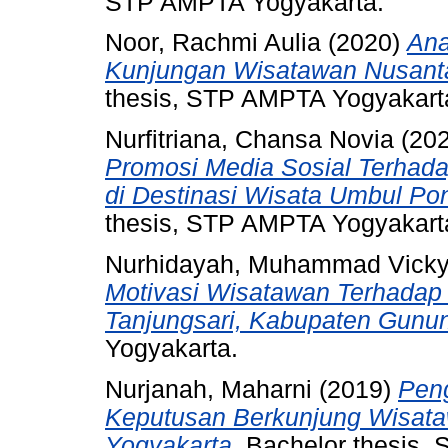
STP AMPTA Yogyakarta.
Noor, Rachmi Aulia
(2020)
Ana
Kunjungan Wisatawan Nusanta
thesis, STP AMPTA Yogyakart
Nurfitriana, Chansa Novia
(20
Promosi Media Sosial Terhad
di Destinasi Wisata Umbul Po
thesis, STP AMPTA Yogyakart
Nurhidayah, Muhammad Vick
Motivasi Wisatawan Terhadap 
Tanjungsari, Kabupaten Gunun
Yogyakarta.
Nurjanah, Maharni
(2019)
Pen
Keputusan Berkunjung Wisat
Yogyakarta.
Bachelor thesis,