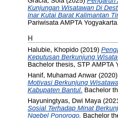
Gracia, Sola
(2025)
Pengaruh 
Kunjungan Wisatawan Di Desti
Inar Kutai Barat Kalimantan Ti
Pariwisata AMPTA Yogyakarta
H
Halubie, Khopido
(2019)
Penga
Keputusan Berkunjung Wisata
Bachelor thesis, STP AMPTA 
Hanif, Muhamad Anwar
(2020
Motivasi Berkunjung Wisataw
Kabupaten Bantul.
Bachelor t
Hayuningtyas, Dwi Maya
(202
Sosial Terhadap Minat Berkun
Ngebel Ponorogo.
Bachelor th