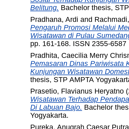
Belitung.
Bachelor thesis, ST
Pradhana, Ardi
and
Rachmadi,
Pengaruh Promosi Melalui Me
Wisatawan di Pulau Sumedang
pp. 161-168. ISSN 2355-6587
Pradhita, Caecilia Merry Chri
Pemasaran Dinas Pariwisata K
Kunjungan Wisatawan Domestik 
thesis, STP AMPTA Yogyakart
Prasetio, Flavianus Heryatno
(
Wisatawan Terhadap Pendapa
Di Labuan Bajo.
Bachelor thes
Yogyakarta.
Pureka, Anugrah Caesar Putra