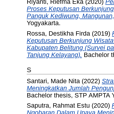
Riyanti, Riefma Eka
(2020)
Pe
Proses Keputusan Berkunjung
Panguk Kediwung, Mangunan, 
Yogyakarta.
Rossa, Destikha Firda
(2019)
Keputusan Berkunjung Wisata
Kabupaten Belitung (Survei p
Tanjung Kelayang).
Bachelor t
S
Santari, Made Nita
(2022)
Str
Meningkatkan Jumlah Pengun
Bachelor thesis, STP AMPTA 
Saputra, Rahmat Estu
(2020)
Ngobaran Dalam Upaya Menin