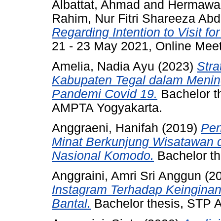
Albattat, Ahmad
and
Hermawan
Rahim, Nur Fitri Shareeza Abd
Regarding Intention to Visit fo
21 - 23 May 2021, Online Meet
Amelia, Nadia Ayu
(2023)
Str
Kabupaten Tegal dalam Meni
Pandemi Covid 19.
Bachelor th
AMPTA Yogyakarta.
Anggraeni, Hanifah
(2019)
Pen
Minat Berkunjung Wisatawan 
Nasional Komodo.
Bachelor t
Anggraini, Amri Sri Anggun
(2
Instagram Terhadap Keingina
Bantal.
Bachelor thesis, STP 