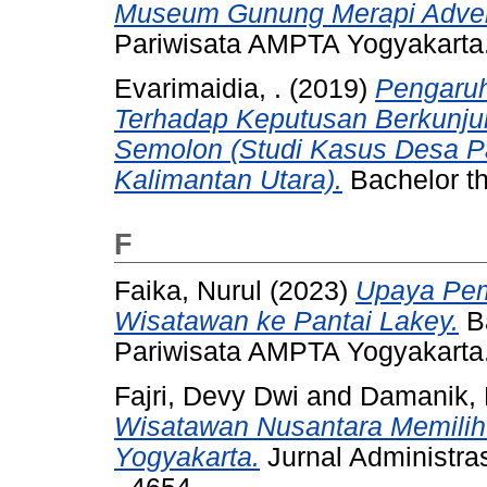
Museum Gunung Merapi Adven
Pariwisata AMPTA Yogyakarta
Evarimaidia, .
(2019)
Pengaruh
Terhadap Keputusan Berkunju
Semolon (Studi Kasus Desa P
Kalimantan Utara).
Bachelor t
F
Faika, Nurul
(2023)
Upaya Pem
Wisatawan ke Pantai Lakey.
Ba
Pariwisata AMPTA Yogyakarta
Fajri, Devy Dwi
and
Damanik, 
Wisatawan Nusantara Memilih 
Yogyakarta.
Jurnal Administras