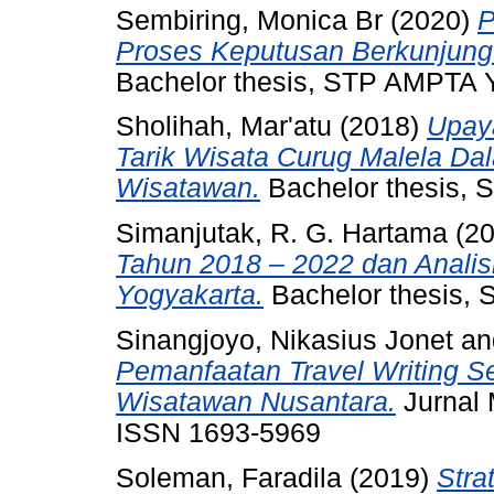
Sembiring, Monica Br
(2020)
P
Proses Keputusan Berkunjung
Bachelor thesis, STP AMPTA 
Sholihah, Mar'atu
(2018)
Upay
Tarik Wisata Curug Malela D
Wisatawan.
Bachelor thesis,
Simanjutak, R. G. Hartama
(2
Tahun 2018 – 2022 dan Analis
Yogyakarta.
Bachelor thesis,
Sinangjoyo, Nikasius Jonet
a
Pemanfaatan Travel Writing S
Wisatawan Nusantara.
Jurnal 
ISSN 1693-5969
Soleman, Faradila
(2019)
Stra