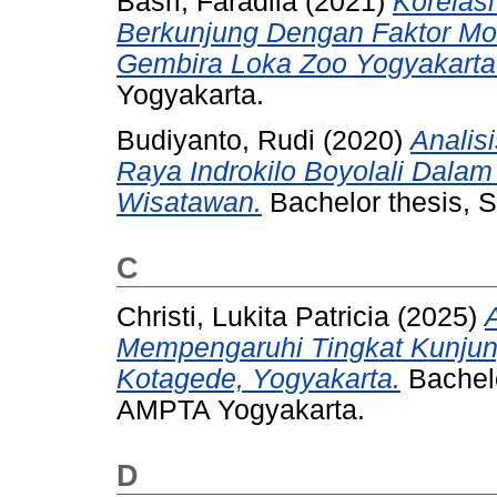
Basri, Faradila
(2021)
Korelas
Berkunjung Dengan Faktor Mod
Gembira Loka Zoo Yogyakarta
Yogyakarta.
Budiyanto, Rudi
(2020)
Analis
Raya Indrokilo Boyolali Dala
Wisatawan.
Bachelor thesis,
C
Christi, Lukita Patricia
(2025)
Mempengaruhi Tingkat Kunju
Kotagede, Yogyakarta.
Bachelo
AMPTA Yogyakarta.
D