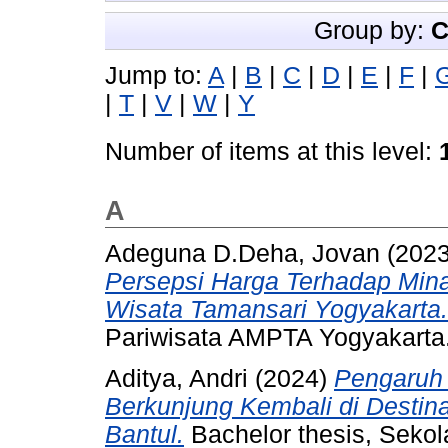
Group by:
C
Jump to:
A
|
B
|
C
|
D
|
E
|
F
|
|
T
|
V
|
W
|
Y
Number of items at this level:
A
Adeguna D.Deha, Jovan
(202
Persepsi Harga Terhadap Mina
Wisata Tamansari Yogyakarta.
Pariwisata AMPTA Yogyakarta
Aditya, Andri
(2024)
Pengaruh 
Berkunjung Kembali di Destin
Bantul.
Bachelor thesis, Sekol