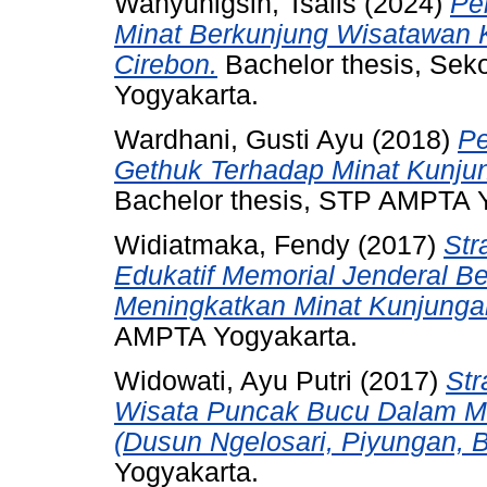
Wahyunigsih, Tsalis
(2024)
Pe
Minat Berkunjung Wisatawan
Cirebon.
Bachelor thesis, Sek
Yogyakarta.
Wardhani, Gusti Ayu
(2018)
Pe
Gethuk Terhadap Minat Kunju
Bachelor thesis, STP AMPTA 
Widiatmaka, Fendy
(2017)
Str
Edukatif Memorial Jenderal B
Meningkatkan Minat Kunjunga
AMPTA Yogyakarta.
Widowati, Ayu Putri
(2017)
Str
Wisata Puncak Bucu Dalam M
(Dusun Ngelosari, Piyungan, B
Yogyakarta.